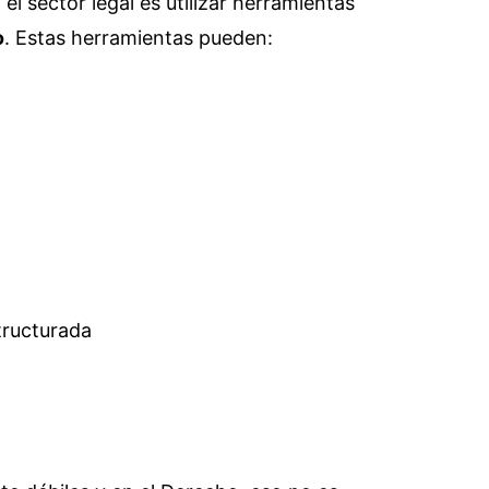
l sector legal es utilizar herramientas
o
. Estas herramientas pueden:
tructurada