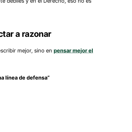
te débiles y en el Derecho, eso no es
tar a razonar
escribir mejor, sino en
pensar mejor el
una línea de defensa”