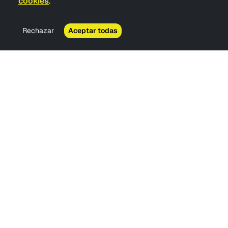
cookies
.
Rechazar
Aceptar todas
IA legal diseñada para reforzar el criterio de los
profesionales del Derecho.
RECURSOS
PRODUCTO
Herramientas
Cómo funciona
Soluciones
FAQS
Podcasts
Precios
Casos de éxito
Embajadores
Fuentes de conocimiento